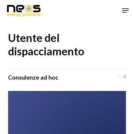
Skip
Men
to
main
content
Utente del
dispacciamento
Consulenze ad hoc
0