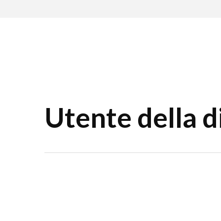
Skip
to
main
content
Utente della d