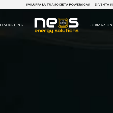
SVILUPPA LA TUA SOCIETÀ POWER&GAS
DIVENTA 
FORMAZION
UTSOURCING