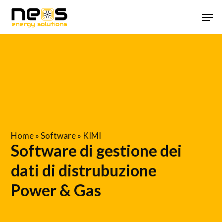
Skip
Menu
Men
to
main
content
Home
»
Software
»
KIMI
Software di gestione dei
dati di distrubuzione
Power & Gas