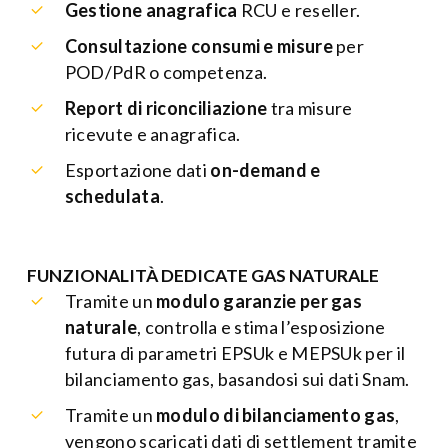
Gestione anagrafica
RCU e reseller.
Consultazione consumi e misure
per
POD/PdR o competenza.
Report di riconciliazione
tra misure
ricevute e anagrafica.
Esportazione dati
on-demand e
schedulata
.
FUNZIONALITÀ DEDICATE GAS NATURALE
Tramite un
modulo garanzie per gas
naturale
, controlla e stima l’esposizione
futura di parametri EPSUk e MEPSUk per il
bilanciamento gas, basandosi sui dati Snam.
Tramite un
modulo di bilanciamento gas
,
vengono scaricati dati di settlement tramite