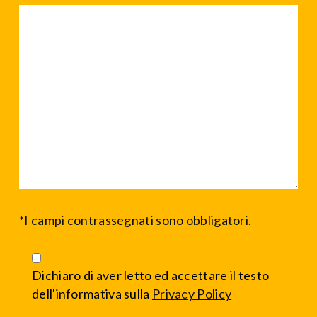
ENERGY REGULATION
I
Analisi normative e database tariffe, con possibilità di
F
supporto regolatorio on demand.
E
*I campi contrassegnati sono obbligatori.
Dichiaro di aver letto ed accettare il testo
dell'informativa sulla
Privacy Policy