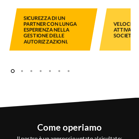
SICUREZZA DI UN
PARTNER CON LUNGA
VELOCITÀ 
ESPERIENZA NELLA
ATTIVAZI
GESTIONE DELLE
SOCIETÀ
AUTORIZZAZIONI.
Come operiamo
Il nostro è un approccio votato al risultato: