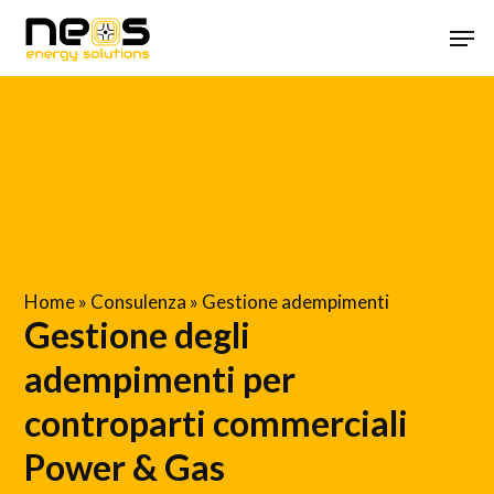
Skip
Menu
Men
to
main
content
Home
»
Consulenza
»
Gestione adempimenti
Gestione degli
adempimenti per
controparti commerciali
Power & Gas