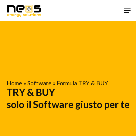
Skip
Menu
Men
to
main
content
Home
»
Software
»
Formula TRY & BUY
TRY & BUY
solo il Software giusto per te