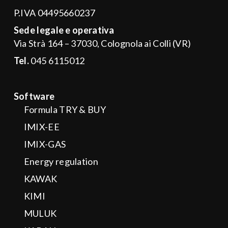
P.IVA 04495660237
Sede legale e operativa
Via Strà 164 – 37030, Colognola ai Colli (VR)
ENERGY REGULATION
Tel.
045 6115012
Analisi normative e database tariffe, con possibilità di
supporto regolatorio on demand.
Software
Formula TRY & BUY
IMIX-EE
IMIX-GAS
Energy regulation
KAWAK
KIMI
MULUK