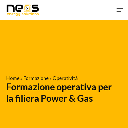
Skip
Menu
Men
to
main
content
Home
»
Formazione
»
Operatività
Formazione operativa per
la filiera Power & Gas