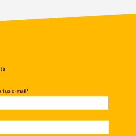
ità
a tua e-mail*