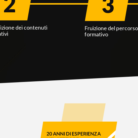
2
3
izione dei contenuti
Fruizione del percors
tivi
formativo
20 ANNI DI ESPERIENZA