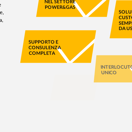
NEL SETTORE
e
POWER&GAS
e,
SOLU
CUST
a,
SEMPL
DA U
SUPPORTO E
CONSULENZA
COMPLETA
INTERLOC
UNICO