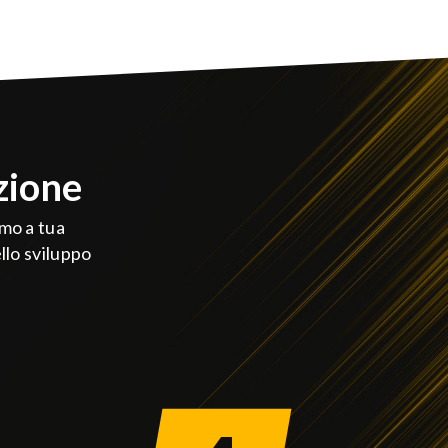
zione
mo a tua
llo sviluppo