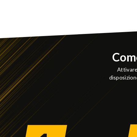
Come
Attivar
disposizion