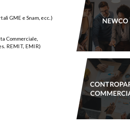
rtali GME e Snam, ecc.)
NEWCO
tta Commerciale,
es. REMIT, EMIR)
CONTROPA
COMMERCI